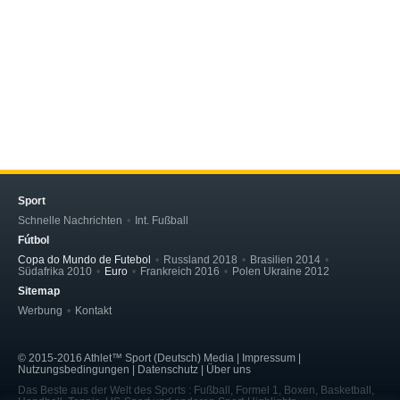
Sport
Schnelle Nachrichten
Int. Fußball
Fútbol
Copa do Mundo de Futebol
Russland 2018
Brasilien 2014
Südafrika 2010
Euro
Frankreich 2016
Polen Ukraine 2012
Sitemap
Werbung
Kontakt
© 2015-2016 Athlet™ Sport (Deutsch) Media | Impressum |
Nutzungsbedingungen | Datenschutz | Über uns
Das Beste aus der Welt des Sports : Fußball, Formel 1, Boxen, Basketball,