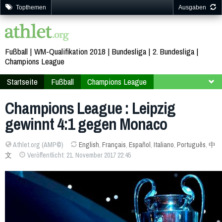
Topthemen
Ausgaben
Fußball
WM-Qualifikation 2018
Bundesliga
2. Bundesliga
Champions League
Startseite
Fußball
Champions League
2017-2018
Endrunde
Gruppe G
Champions League : Leipzig
gewinnt 4:1 gegen Monaco
Athlet.org (AMP©)
English
,
Français
,
Español
,
Italiano
,
Português
,
中
文
Veröffentlicht: 21. November 2017 22:45