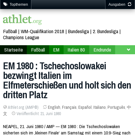
Topthemen
Ausgaben
Fußball
WM-Qualifikation 2018
Bundesliga
2. Bundesliga
Champions League
Startseite
Fußball
EM
Italien 80
Endrunde
Finalrunde
EM 1980 : Tschechoslowakei
bezwingt Italien im
Elfmeterschießen und holt sich den
dritten Platz
Athlet.org (AMP©)
English
,
Français
,
Español
,
Italiano
,
Português
,
中
文
Veröffentlicht: 21. Juni 1980
NEAPEL, 21. Juni 1980 / AMP — EM 1980 : Die Tschechoslowaken
sicherten sich im ‚kleinen Finale‘ am Samstag mit einem 10:9-Sieg nach