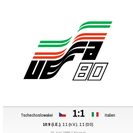
1:1
Tschechoslowakei
Italien
10:9 (i.E.)
, 1:1 (n.V.), 1:1 (0:0)
21 Juni 1980
Neapel