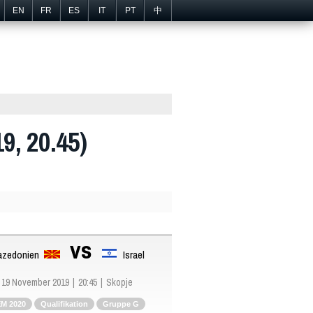
EN
FR
ES
IT
PT
中
9, 20.45)
vs
zedonien
Israel
19 November 2019
20:45
Skopje
M 2020
Qualifikation
Gruppe G