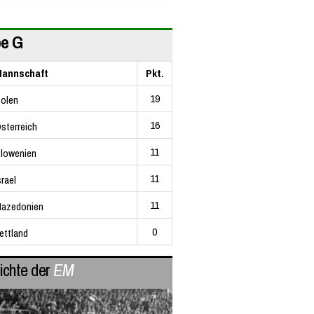
e G
annschaft
Pkt.
19
olen
16
sterreich
11
lowenien
11
srael
11
azedonien
0
ettland
ichte der
EM