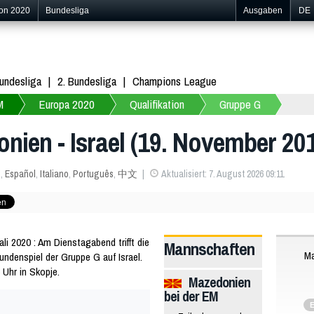
ion 2020
Bundesliga
Ausgaben
DE
undesliga
2. Bundesliga
Champions League
M
Europa 2020
Qualifikation
Gruppe G
nien - Israel (19. November 201
s
,
Español
,
Italiano
,
Português
,
中文
Aktualisiert: 7. August 2026 09:11
 2020 : Am Dienstagabend trifft die
Mannschaften
Ma
ndenspiel der Gruppe G auf Israel.
 Uhr in Skopje.
Mazedonien
bei der EM
E