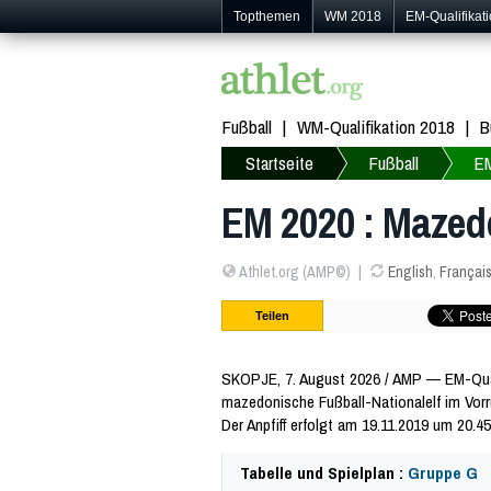
Topthemen
WM 2018
EM-Qualifikat
Fußball
WM-Qualifikation 2018
B
Startseite
Fußball
E
EM 2020 : Mazedo
Athlet.org (AMP©)
English
,
Françai
Teilen
SKOPJE, 7. August 2026 / AMP — EM-Quali
mazedonische Fußball-Nationalelf im Vorru
Der Anpfiff erfolgt am 19.11.2019 um 20.45
Tabelle und Spielplan :
Gruppe G