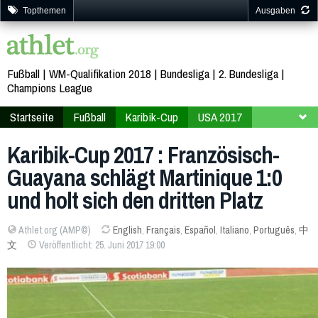
Topthemen
Ausgaben
Fußball
WM-Qualifikation 2018
Bundesliga
2. Bundesliga
Champions League
Startseite
Fußball
Karibik-Cup
USA 2017
Endrunde
Finalturnier
Karibik-Cup 2017 : Französisch-
Guayana schlägt Martinique 1:0
und holt sich den dritten Platz
Athlet.org (AMP©)
English
,
Français
,
Español
,
Italiano
,
Português
,
中
文
Veröffentlicht: 25. Juni 2017 19:00