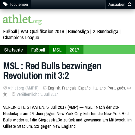
Topthemen
Ausgaben
Fußball
WM-Qualifikation 2018
Bundesliga
2. Bundesliga
Champions League
Startseite
Fußball
MSL
2017
MSL : Red Bulls bezwingen
Revolution mit 3:2
Athlet.org (AMP©)
English
,
Français
,
Español
,
Italiano
,
Português
,
中
文
Veröffentlicht: 5. Juli 2017
VEREINIGTE STAATEN, 5. Juli 2017 (AMP) — MSL : Nach der 2:0-
Niederlage am 24. Juni gegen New York City, kehrten die New York Red
Bulls wieder auf die Siegesstraße zurück und gewannen am Mittwoch, im
Gillette Stadium, 3:2 gegen New England.