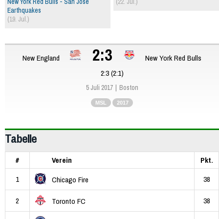
New York Red Bulls - San José
(22. Jul.)
Earthquakes
(19. Jul.)
2:3
New England
New York Red Bulls
2:3 (2:1)
5 Juli 2017
Boston
MSL
2017
Tabelle
#
Verein
Pkt.
1
38
Chicago Fire
2
38
Toronto FC