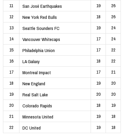
11
19
26
San José Earthquakes
12
18
26
New York Red Bulls
13
19
24
Seattle Sounders FC
14
17
24
Vancouver Whitecaps
15
17
22
Philadelphia Union
16
18
22
LA Galaxy
17
17
21
Montreal Impact
18
19
20
New England
19
20
20
Real Salt Lake
20
18
19
Colorado Rapids
21
19
18
Minnesota United
22
19
18
DC United