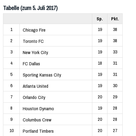
Tabelle (zum 5. Juli 2017)
Sp.
Pkt.
1
19
38
Chicago Fire
2
19
38
Toronto FC
3
19
33
New York City
4
18
31
FC Dallas
5
19
31
Sporting Kansas City
6
19
30
Atlanta United
7
20
29
Orlando City
8
19
28
Houston Dynamo
9
20
28
Columbus Crew
10
20
27
Portland Timbers