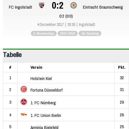
0:2
FC Ingolstadt
Eintracht Braunschweig
0:2 (0:0)
4 Dezember 2017
20:30
Ingolstadt
2. Bundesliga
2017-2018
16. Spieltag
Tabelle
#
Verein
Pkt.
1
32
Holstein Kiel
2
31
Fortuna Düsseldorf
3
29
1. FC Nürnberg
4
26
1. FC Union Berlin
5
25
Arminia Bielefeld