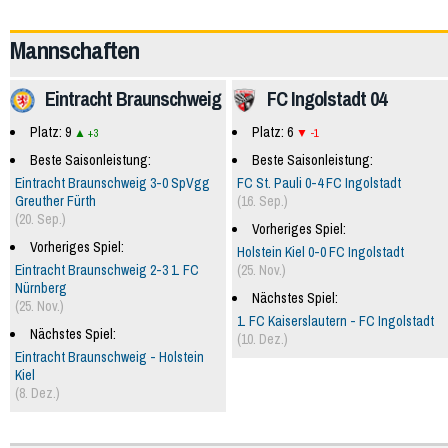
61731
Mannschaften
Eintracht Braunschweig
FC Ingolstadt 04
Platz: 9
Platz: 6
+3
-1
Beste Saisonleistung:
Beste Saisonleistung:
Eintracht Braunschweig 3-0 SpVgg
FC St. Pauli 0-4 FC Ingolstadt
Greuther Fürth
(16. Sep.)
(20. Sep.)
Vorheriges Spiel:
Vorheriges Spiel:
Holstein Kiel 0-0 FC Ingolstadt
Eintracht Braunschweig 2-3 1. FC
(25. Nov.)
Nürnberg
Nächstes Spiel:
(25. Nov.)
1. FC Kaiserslautern - FC Ingolstadt
Nächstes Spiel:
(10. Dez.)
Eintracht Braunschweig - Holstein
Kiel
(8. Dez.)