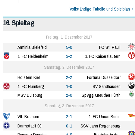
Vollständige Tabelle und Spielplan
16. Spieltag
Freitag, 1. Dezember 2017
Arminia Bielefeld
5-0
FC St. Pauli
1. FC Heidenheim
3-2
1. FC Kaiserslautern
Samstag, 2. Dezember 2017
Holstein Kiel
2-2
Fortuna Düsseldorf
1. FC Nürnberg
1-0
SV Sandhausen
MSV Duisburg
2-0
SpVgg Greuther Fürth
Sonntag, 3. Dezember 2017
VfL Bochum
2-1
1. FC Union Berlin
Darmstadt 98
0-1
SSV Jahn Regensburg
Dynamo Dresden
4-0
Erzgebirge Aue