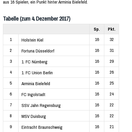
aus 16 Spielen, ein Punkt hinter Arminia Bielefeld.
Tabelle (zum 4. Dezember 2017)
Sp.
Pkt.
1
16
32
Holstein Kiel
2
16
31
Fortuna Düsseldorf
3
16
29
1. FC Nürnberg
4
16
26
1. FC Union Berlin
5
16
25
Arminia Bielefeld
6
16
24
FC Ingolstadt
7
16
22
SSV Jahn Regensburg
8
16
22
MSV Duisburg
9
16
21
Eintracht Braunschweig