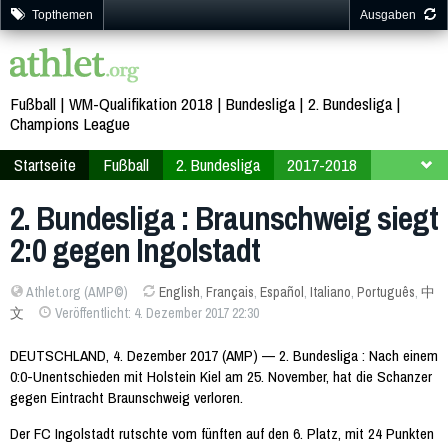
Topthemen
Ausgaben
Fußball
WM-Qualifikation 2018
Bundesliga
2. Bundesliga
Champions League
Startseite
Fußball
2. Bundesliga
2017-2018
16. Spieltag
2. Bundesliga : Braunschweig siegt
2:0 gegen Ingolstadt
Athlet.org (AMP©)
English
,
Français
,
Español
,
Italiano
,
Português
,
中
文
Veröffentlicht: 4. Dezember 2017 22:30
DEUTSCHLAND, 4. Dezember 2017 (AMP) — 2. Bundesliga : Nach einem
0:0-Unentschieden mit Holstein Kiel am 25. November, hat die Schanzer
gegen Eintracht Braunschweig verloren.
Der FC Ingolstadt rutschte vom fünften auf den 6. Platz, mit 24 Punkten