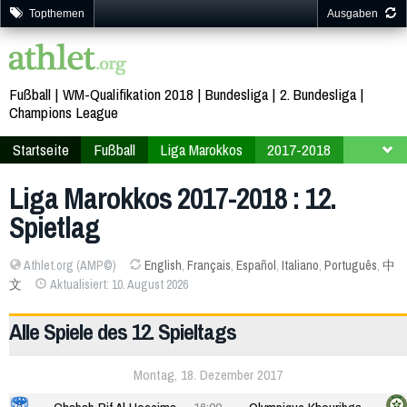
Topthemen
Ausgaben
Fußball
WM-Qualifikation 2018
Bundesliga
2. Bundesliga
Champions League
Startseite
Fußball
Liga Marokkos
2017-2018
12. Spieltag
Liga Marokkos 2017-2018 : 12.
Spietlag
Athlet.org (AMP©)
English
,
Français
,
Español
,
Italiano
,
Português
,
中
文
Aktualisiert: 10. August 2026
Alle Spiele des 12. Spieltags
Montag, 18. Dezember 2017