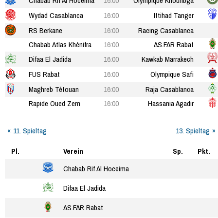
Chabab Rif Al Hoceima
16:00
Olympique Khouribga
Wydad Casablanca
16:00
Ittihad Tanger
RS Berkane
16:00
Racing Casablanca
Chabab Atlas Khénifra
16:00
AS.FAR Rabat
Difaa El Jadida
16:00
Kawkab Marrakech
FUS Rabat
16:00
Olympique Safi
Maghreb Tétouan
16:00
Raja Casablanca
Rapide Oued Zem
16:00
Hassania Agadir
11. Spieltag
13. Spieltag
Pl.
Verein
Sp.
Pkt.
Chabab Rif Al Hoceima
Difaa El Jadida
AS.FAR Rabat