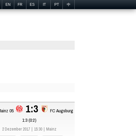
EN
FR
ES
IT
PT
中
1:3
Mainz 05
FC Augsburg
1:3 (0:2)
2 Dezember 2017
15:30
Mainz