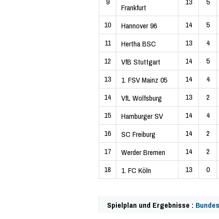
9
13
5
Frankfurt
10
14
5
Hannover 96
11
13
4
Hertha BSC
12
14
5
VfB Stuttgart
13
14
4
1. FSV Mainz 05
14
13
2
VfL Wolfsburg
15
14
4
Hamburger SV
16
14
2
SC Freiburg
17
14
2
Werder Bremen
18
13
0
1. FC Köln
Spielplan und Ergebnisse :
Bundes