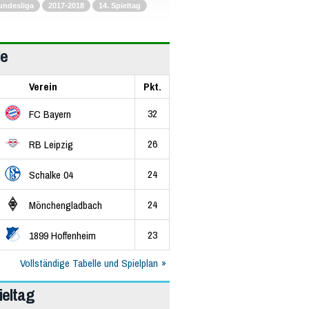
undesliga
2017-2018
14. Spieltag
le
Verein
Pkt.
32
FC Bayern
26
RB Leipzig
24
Schalke 04
24
Mönchengladbach
23
1899 Hoffenheim
Vollständige Tabelle und Spielplan
ieltag