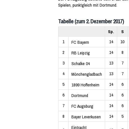
Spielen, punktgleich mit Dortmund.
Tabelle (zum 2. Dezember 2017)
Sp.
S
1
14
10
FC Bayern
2
14
8
RB Leipzig
3
13
7
Schalke 04
4
13
7
Mönchengladbach
5
14
6
1899 Hoffenheim
6
14
6
Dortmund
7
14
6
FC Augsburg
8
14
5
Bayer Leverkusen
Eintracht