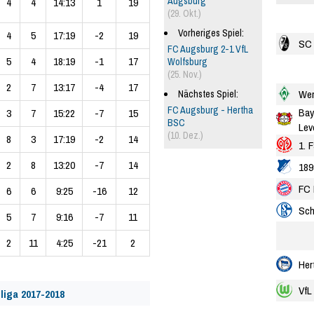
Augsburg
4
4
14:13
1
19
(29. Okt.)
Vorheriges Spiel:
4
5
17:19
-2
19
SC 
FC Augsburg 2-1 VfL
5
4
18:19
-1
17
Wolfsburg
(25. Nov.)
2
7
13:17
-4
17
Wer
Nächstes Spiel:
FC Augsburg - Hertha
Bay
3
7
15:22
-7
15
BSC
Lev
(10. Dez.)
8
3
17:19
-2
14
1. 
2
8
13:20
-7
14
189
FC 
6
6
9:25
-16
12
Sch
5
7
9:16
-7
11
2
11
4:25
-21
2
Her
VfL
liga 2017-2018