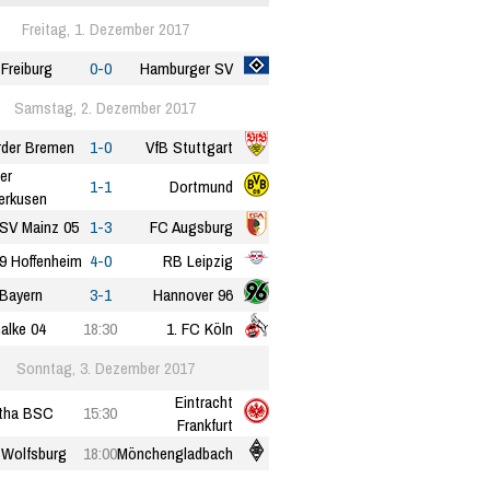
Freitag, 1. Dezember 2017
Freiburg
0-0
Hamburger SV
Samstag, 2. Dezember 2017
der Bremen
1-0
VfB Stuttgart
er
1-1
Dortmund
erkusen
FSV Mainz 05
1-3
FC Augsburg
9 Hoffenheim
4-0
RB Leipzig
Bayern
3-1
Hannover 96
alke 04
18:30
1. FC Köln
Sonntag, 3. Dezember 2017
Eintracht
tha BSC
15:30
Frankfurt
 Wolfsburg
18:00
Mönchengladbach