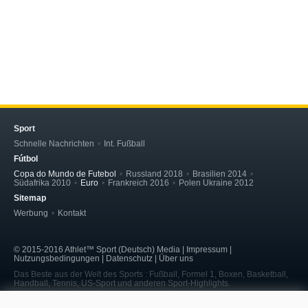
Sport
Schnelle Nachrichten
Int. Fußball
Fútbol
Copa do Mundo de Futebol
Russland 2018
Brasilien 2014
Südafrika 2010
Euro
Frankreich 2016
Polen Ukraine 2012
Sitemap
Werbung
Kontakt
© 2015-2016 Athlet™ Sport (Deutsch) Media | Impressum |
Nutzungsbedingungen | Datenschutz | Über uns
Das Beste aus der Welt des Sports : Fußball, Formel 1, Boxen, Basketball,
Handball, Tennis, US-Sport und anderen Sport-Highlights.