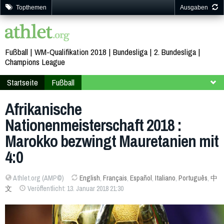
Topthemen
Ausgaben
Fußball
WM-Qualifikation 2018
Bundesliga
2. Bundesliga
Champions League
Startseite
Fußball
Afrikanische Nationenmeisterschaft
Kenia 2018
Afrikanische
Endrunde
Gruppe A
Nationenmeisterschaft 2018 :
Marokko bezwingt Mauretanien mit
4:0
Athlet.org (AMP©)
English
,
Français
,
Español
,
Italiano
,
Português
,
中
文
Veröffentlicht: 13. Januar 2018 21:30