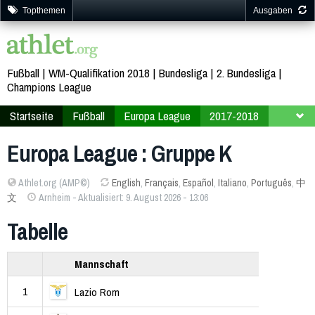
Topthemen
Ausgaben
Fußball
WM-Qualifikation 2018
Bundesliga
2. Bundesliga
Champions League
Startseite
Fußball
Europa League
2017-2018
Endrunde
Gruppe K
Europa League : Gruppe K
Athlet.org (AMP©)
English
,
Français
,
Español
,
Italiano
,
Português
,
中
文
Arnheim - Aktualisiert: 9. August 2026 - 13:06
Tabelle
Mannschaft
1
Lazio Rom