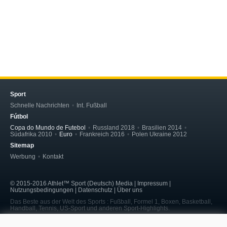
Sport
Schnelle Nachrichten
Int. Fußball
Fútbol
Copa do Mundo de Futebol
Russland 2018
Brasilien 2014
Südafrika 2010
Euro
Frankreich 2016
Polen Ukraine 2012
Sitemap
Werbung
Kontakt
© 2015-2016 Athlet™ Sport (Deutsch) Media | Impressum |
Nutzungsbedingungen | Datenschutz | Über uns
Das Beste aus der Welt des Sports : Fußball, Formel 1, Boxen, Basketball,
Handball, Tennis, US-Sport und anderen Sport-Highlights.