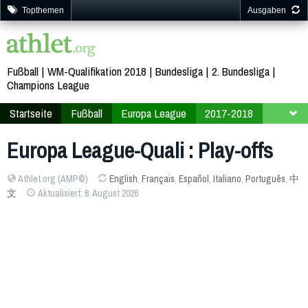
Topthemen
Ausgaben
Fußball
WM-Qualifikation 2018
Bundesliga
2. Bundesliga
Champions League
Startseite
Fußball
Europa League
2017-2018
Qualifikation
Play-offs
Europa League-Quali : Play-offs
Athlet.org (AMP©)
English
,
Français
,
Español
,
Italiano
,
Português
,
中
文
Aktualisiert: 8. August 2026
2380