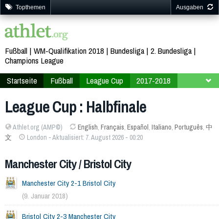
Topthemen
Ausgaben
Fußball
WM-Qualifikation 2018
Bundesliga
2. Bundesliga
Champions League
Startseite
Fußball
League Cup
2017-2018
Halbfinale
League Cup : Halbfinale
Athlet.org (AMP©)
English
,
Français
,
Español
,
Italiano
,
Português
,
中
文
London - Aktualisiert: 7. August 2026 - 00:20
Manchester City / Bristol City
Manchester City 2-1 Bristol City
(9. Januar 2018)
Bristol City 2-3 Manchester City