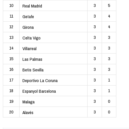
10
3
5
Real Madrid
11
3
4
Getafe
12
3
4
Girona
13
3
3
Celta Vigo
14
3
3
Villarreal
15
3
3
Las Palmas
16
3
3
Betis Sevilla
17
3
1
Deportivo La Coruna
18
3
1
Espanyol Barcelona
19
3
0
Malaga
20
3
0
Alavés