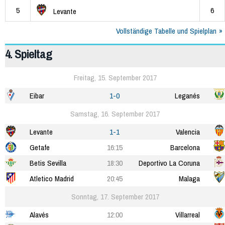
5
6
Levante
Vollständige Tabelle und Spielplan
4. Spieltag
Freitag, 15. September 2017
Eibar
1-0
Leganés
Samstag, 16. September 2017
Levante
1-1
Valencia
Getafe
16:15
Barcelona
Betis Sevilla
18:30
Deportivo La Coruna
Atletico Madrid
20:45
Malaga
Sonntag, 17. September 2017
Alavés
12:00
Villarreal