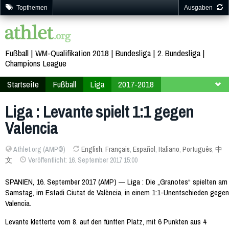
Topthemen
Ausgaben
Fußball
WM-Qualifikation 2018
Bundesliga
2. Bundesliga
Champions League
Startseite
Fußball
Liga
2017-2018
4. Spieltag
Liga : Levante spielt 1:1 gegen
Valencia
Athlet.org (AMP©)
English
,
Français
,
Español
,
Italiano
,
Português
,
中
文
Veröffentlicht: 16. September 2017 15:00
SPANIEN, 16. September 2017 (AMP) — Liga : Die „Granotes“ spielten am
Samstag, im Estadi Ciutat de València, in einem 1:1-Unentschieden gegen
Valencia.
Levante kletterte vom 8. auf den fünften Platz, mit 6 Punkten aus 4