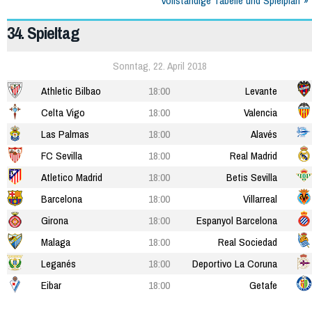
Vollständige Tabelle und Spielplan
34. Spieltag
Sonntag, 22. April 2018
Athletic Bilbao
18:00
Levante
Celta Vigo
18:00
Valencia
Las Palmas
18:00
Alavés
FC Sevilla
18:00
Real Madrid
Atletico Madrid
18:00
Betis Sevilla
Barcelona
18:00
Villarreal
Girona
18:00
Espanyol Barcelona
Malaga
18:00
Real Sociedad
Leganés
18:00
Deportivo La Coruna
Eibar
18:00
Getafe