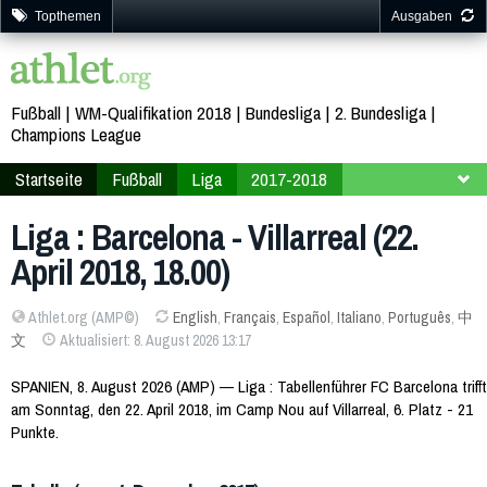
Topthemen
Ausgaben
Fußball
WM-Qualifikation 2018
Bundesliga
2. Bundesliga
Champions League
Startseite
Fußball
Liga
2017-2018
34. Spieltag
Liga : Barcelona - Villarreal (22.
April 2018, 18.00)
Athlet.org (AMP©)
English
,
Français
,
Español
,
Italiano
,
Português
,
中
文
Aktualisiert: 8. August 2026 13:17
SPANIEN, 8. August 2026 (AMP) — Liga : Tabellenführer FC Barcelona trifft
am Sonntag, den 22. April 2018, im Camp Nou auf Villarreal, 6. Platz - 21
Punkte.