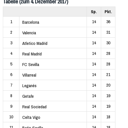
Tabelle (zum 4. Dezember 2017)
Sp.
Pkt.
1
14
36
Barcelona
2
14
31
Valencia
3
14
30
Atletico Madrid
4
14
28
Real Madrid
5
14
28
FC Sevilla
6
14
21
Villarreal
7
14
20
Leganés
8
14
19
Getafe
9
14
19
Real Sociedad
10
14
18
Celta Vigo
11
14
18
Betis Sevilla