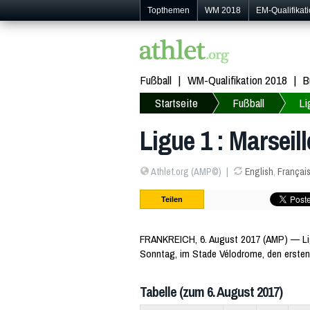
Topthemen
WM 2018
EM-Qualifikat
Fußball
WM-Qualifikation 2018
B
Startseite
Fußball
Li
Ligue 1 : Marseill
Athlet.org (AMP©)
English
,
Françai
Teilen
FRANKREICH, 6. August 2017 (AMP) — Lig
Sonntag, im Stade Vélodrome, den ersten
Tabelle (zum 6. August 2017)