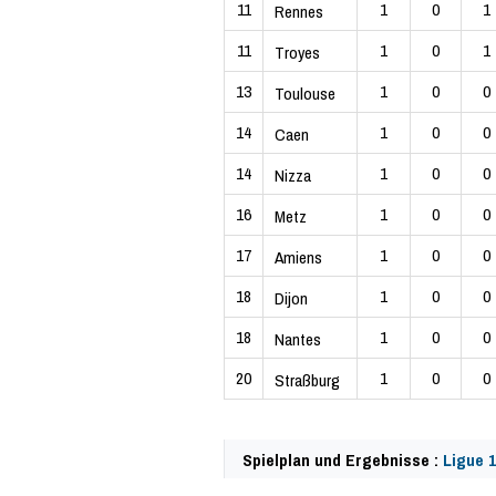
11
1
0
1
Rennes
11
1
0
1
Troyes
13
1
0
0
Toulouse
14
1
0
0
Caen
14
1
0
0
Nizza
16
1
0
0
Metz
17
1
0
0
Amiens
18
1
0
0
Dijon
18
1
0
0
Nantes
20
1
0
0
Straßburg
Spielplan und Ergebnisse :
Ligue 1