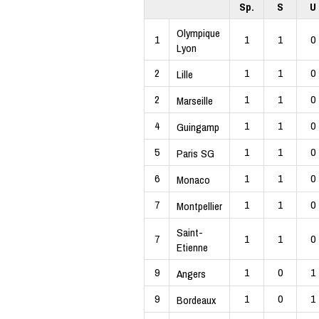
Sp.
S
U
Olympique
1
1
1
0
Lyon
2
1
1
0
Lille
2
1
1
0
Marseille
4
1
1
0
Guingamp
5
1
1
0
Paris SG
6
1
1
0
Monaco
7
1
1
0
Montpellier
Saint-
7
1
1
0
Etienne
9
1
0
1
Angers
9
1
0
1
Bordeaux