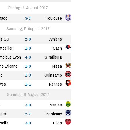
Freitag, 4. August 2017
naco
3-2
Toulouse
Samstag, 5. August 2017
is SG
2-0
Amiens
tpellier
1-0
Caen
mpique Lyon
4-0
Straßburg
nt-Etienne
1-0
Nizza
tz
1-3
Guingamp
yes
1-1
Rennes
Sonntag, 6. August 2017
e
3-0
Nantes
ers
2-2
Bordeaux
seille
3-0
Dijon