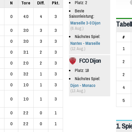
N
Tore
Diff.
Pkt.
Platz: 2
Beste
0
4:0
4
3
Saisonleistung:
Tabel
Marseille 3-0 Dijon
(6. Aug.)
0
3:0
3
3
#
Nächstes Spiel:
0
3:0
3
3
Nantes - Marseille
1
(12. Aug.)
0
3:1
2
3
FCO Dijon
2
0
2:0
2
3
Platz: 18
0
3:2
1
3
2
Nächstes Spiel:
0
1:0
1
3
Dijon - Monaco
4
(13. Aug.)
0
1:0
1
3
5
0
2:2
0
1
0
2:2
0
1
1. Spi