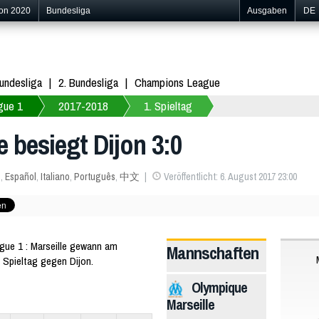
ion 2020
Bundesliga
Ausgaben
DE
undesliga
2. Bundesliga
Champions League
gue 1
2017-2018
1. Spieltag
e besiegt Dijon 3:0
s
,
Español
,
Italiano
,
Português
,
中文
Veröffentlicht: 6. August 2017 23:00
ue 1 : Marseille gewann am
Mannschaften
 Spieltag gegen Dijon.
Olympique
Marseille