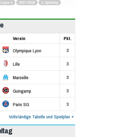
Ligue 1
2017-2018
1. Spieltag
le
Verein
Pkt.
3
Olympique Lyon
3
Lille
3
Marseille
3
Guingamp
3
Paris SG
Vollständige Tabelle und Spielplan
eltag