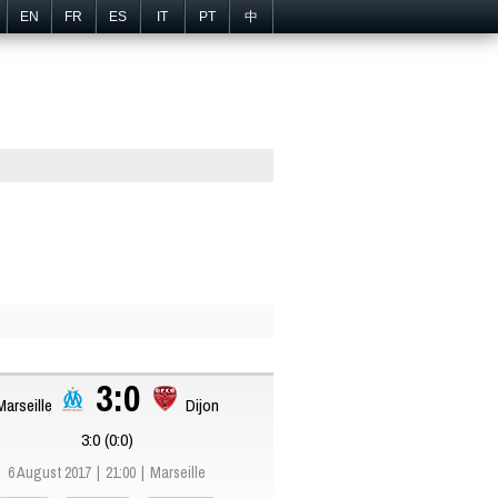
EN
FR
ES
IT
PT
中
3:0
Marseille
Dijon
3:0 (0:0)
6 August 2017
21:00
Marseille