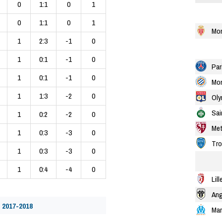
0
1:1
0
1
0
1:1
0
1
Mo
1
2:3
-1
0
1
0:1
-1
0
Par
1
0:1
-1
0
Mon
1
1:3
-2
0
Oly
Sai
1
0:2
-2
0
Me
1
0:3
-3
0
Tro
1
0:3
-3
0
1
0:4
-4
0
Lill
Ang
 2017-2018
Mar