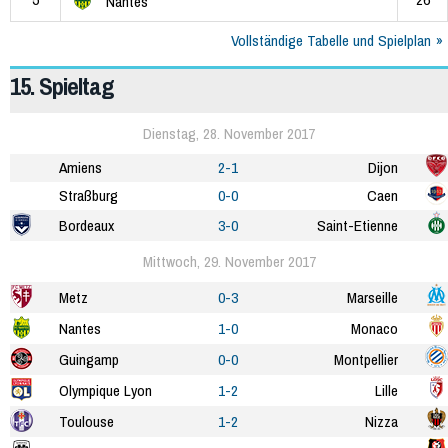
Nantes
Vollständige Tabelle und Spielplan
15. Spieltag
Dienstag, 28. November 2017
Amiens
2-1
Dijon
Straßburg
0-0
Caen
Bordeaux
3-0
Saint-Etienne
Mittwoch, 29. November 2017
Metz
0-3
Marseille
Nantes
1-0
Monaco
Guingamp
0-0
Montpellier
Olympique Lyon
1-2
Lille
Toulouse
1-2
Nizza