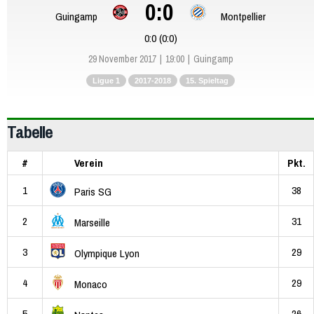
0:0
Guingamp
Montpellier
0:0 (0:0)
29 November 2017
19:00
Guingamp
Ligue 1
2017-2018
15. Spieltag
Tabelle
#
Verein
Pkt.
1
38
Paris SG
2
31
Marseille
3
29
Olympique Lyon
4
29
Monaco
5
26