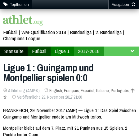
Topthemen
Ausgaben
Fußball
WM-Qualifikation 2018
Bundesliga
2. Bundesliga
Champions League
Startseite
Fußball
Ligue 1
2017-2018
15. Spieltag
Ligue 1 : Guingamp und
Montpellier spielen 0:0
Athlet.org (AMP©)
English
,
Français
,
Español
,
Italiano
,
Português
,
中
文
Veröffentlicht: 29. November 2017 21:00
FRANKREICH, 29. November 2017 (AMP) — Ligue 1 : Das Spiel zwischen
Guingamp und Montpellier endete am Mittwoch torlos.
Montpellier bleibt auf dem 7. Platz, mit 21 Punkten aus 15 Spielen, 2
Punkte hinter Caen.