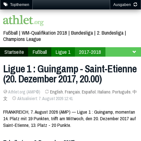
Topthemen
Ausgaben
Fußball
WM-Qualifikation 2018
Bundesliga
2. Bundesliga
Champions League
Startseite
Fußball
Ligue 1
2017-2018
19. Spieltag
Ligue 1 : Guingamp - Saint-Etienne
(20. Dezember 2017, 20.00)
Athlet.org (AMP©)
English
,
Français
,
Español
,
Italiano
,
Português
,
中
文
Aktualisiert: 7. August 2026 12:41
FRANKREICH, 7. August 2026 (AMP) — Ligue 1 : Guingamp, momentan
14. Platz mit 19 Punkten, trifft am Mittwoch, den 20. Dezember 2017 auf
Saint-Etienne, 13. Platz - 20 Punkte.