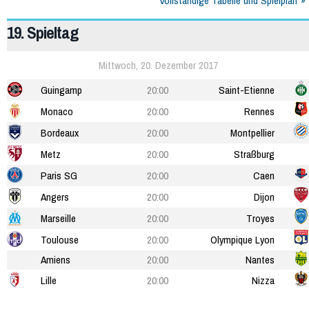
Vollständige Tabelle und Spielplan
19. Spieltag
Mittwoch, 20. Dezember 2017
Guingamp
20:00
Saint-Etienne
Monaco
20:00
Rennes
Bordeaux
20:00
Montpellier
Metz
20:00
Straßburg
Paris SG
20:00
Caen
Angers
20:00
Dijon
Marseille
20:00
Troyes
Toulouse
20:00
Olympique Lyon
Amiens
20:00
Nantes
Lille
20:00
Nizza