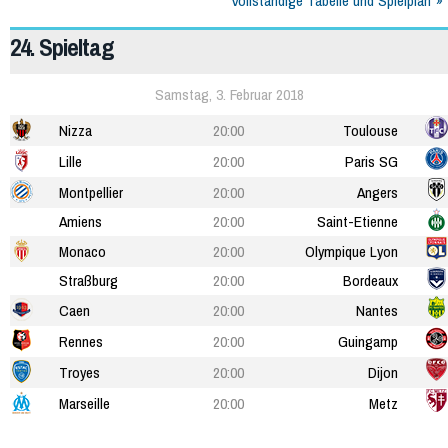
Vollständige Tabelle und Spielplan
24. Spieltag
Samstag, 3. Februar 2018
Nizza
20:00
Toulouse
Lille
20:00
Paris SG
Montpellier
20:00
Angers
Amiens
20:00
Saint-Etienne
Monaco
20:00
Olympique Lyon
Straßburg
20:00
Bordeaux
Caen
20:00
Nantes
Rennes
20:00
Guingamp
Troyes
20:00
Dijon
Marseille
20:00
Metz