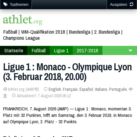
Topthemen
Ausgaben
Fußball
WM-Qualifikation 2018
Bundesliga
2. Bundesliga
Champions League
Startseite
Fußball
Ligue 1
2017-2018
24. Spieltag
Ligue 1 : Monaco - Olympique Lyon
(3. Februar 2018, 20.00)
Athlet.org (AMP©)
English
,
Français
,
Español
,
Italiano
,
Português
,
中
文
Aktualisiert: 7. August 2026 05:12
FRANKREICH, 7. August 2026 (AMP) — Ligue 1 : Monaco, momentan 3.
Platz mit 32 Punkten, trifft am Samstag, den 3. Februar 2018, in Monaco
auf Olympique Lyon, 2. Platz - 32 Punkte.