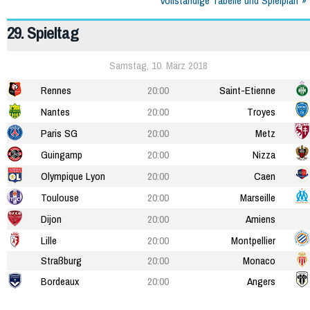
Vollständige Tabelle und Spielplan
29. Spieltag
Samstag, 10. März 2018
Rennes
20:00
Saint-Etienne
Nantes
20:00
Troyes
Paris SG
20:00
Metz
Guingamp
20:00
Nizza
Olympique Lyon
20:00
Caen
Toulouse
20:00
Marseille
Dijon
20:00
Amiens
Lille
20:00
Montpellier
Straßburg
20:00
Monaco
Bordeaux
20:00
Angers