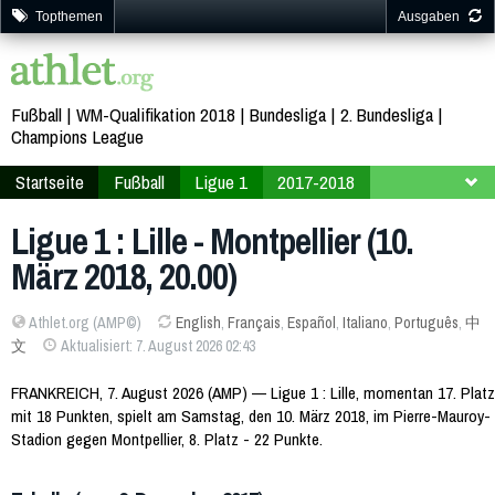
Topthemen
Ausgaben
Fußball
WM-Qualifikation 2018
Bundesliga
2. Bundesliga
Champions League
Startseite
Fußball
Ligue 1
2017-2018
29. Spieltag
Ligue 1 : Lille - Montpellier (10.
März 2018, 20.00)
Athlet.org (AMP©)
English
,
Français
,
Español
,
Italiano
,
Português
,
中
文
Aktualisiert: 7. August 2026 02:43
FRANKREICH, 7. August 2026 (AMP) — Ligue 1 : Lille, momentan 17. Platz
mit 18 Punkten, spielt am Samstag, den 10. März 2018, im Pierre-Mauroy-
Stadion gegen Montpellier, 8. Platz - 22 Punkte.