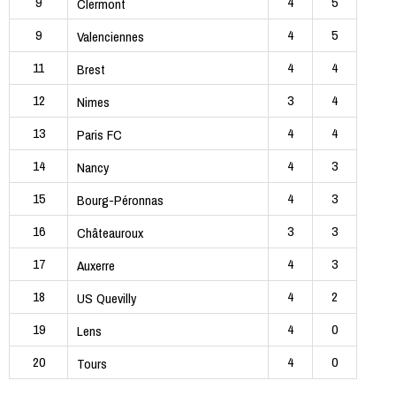
9
4
5
Clermont
9
4
5
Valenciennes
11
4
4
Brest
12
3
4
Nimes
13
4
4
Paris FC
14
4
3
Nancy
15
4
3
Bourg-Péronnas
16
3
3
Châteauroux
17
4
3
Auxerre
18
4
2
US Quevilly
19
4
0
Lens
20
4
0
Tours