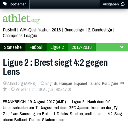
Topthemen
Ausgaben
Fußball
WM-Qualifikation 2018
Bundesliga
2. Bundesliga
Champions League
Startseite
Fußball
Ligue 2
2017-2018
4. Spieltag
Ligue 2 : Brest siegt 4:2 gegen
Lens
Athlet.org (AMP©)
English
,
Français
,
Español
,
Italiano
,
Português
,
中
文
Veröffentlicht: 19. August 2017 17:00
FRANKREICH, 19. August 2017 (AMP) — Ligue 2 : Nach dem 0:0-
Unentschieden am 11. August mit dem GFC Ajaccio, konnten die „Ty'
Zefs“ am Samstag, im Bollaert-Delelis-Stadion, endlich einen 4:2-Sieg
überm Bollaert-Delelis-Stadion feiern.