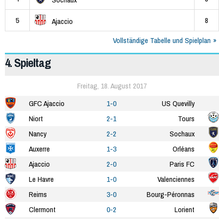
5
8
Ajaccio
Vollständige Tabelle und Spielplan
4. Spieltag
Freitag, 18. August 2017
GFC Ajaccio
1-0
US Quevilly
Niort
2-1
Tours
Nancy
2-2
Sochaux
Auxerre
1-3
Orléans
Ajaccio
2-0
Paris FC
Le Havre
1-0
Valenciennes
Reims
3-0
Bourg-Péronnas
Clermont
0-2
Lorient