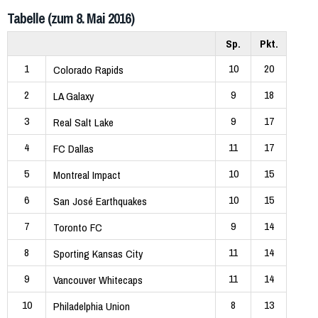
Tabelle (zum 8. Mai 2016)
Sp.
Pkt.
1
10
20
Colorado Rapids
2
9
18
LA Galaxy
3
9
17
Real Salt Lake
4
11
17
FC Dallas
5
10
15
Montreal Impact
6
10
15
San José Earthquakes
7
9
14
Toronto FC
8
11
14
Sporting Kansas City
9
11
14
Vancouver Whitecaps
10
8
13
Philadelphia Union