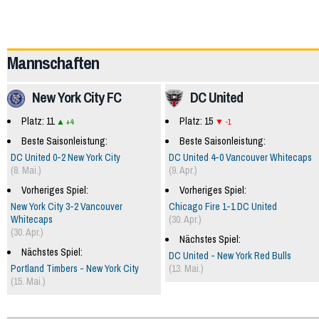
49670
Mannschaften
New York City FC
DC United
Platz: 11
Platz: 15
+4
-1
Beste Saisonleistung:
Beste Saisonleistung:
DC United 0-2 New York City
DC United 4-0 Vancouver Whitecaps
(8. Mai.)
(9. Apr.)
Vorheriges Spiel:
Vorheriges Spiel:
New York City 3-2 Vancouver
Chicago Fire 1-1 DC United
Whitecaps
(30. Apr.)
(30. Apr.)
Nächstes Spiel:
Nächstes Spiel:
DC United - New York Red Bulls
Portland Timbers - New York City
(13. Mai.)
(15. Mai.)