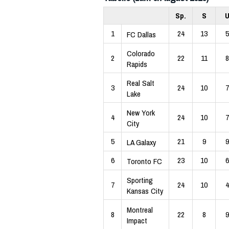
Sp.
S
1
24
13
5
FC Dallas
Colorado
2
22
11
8
Rapids
Real Salt
3
24
10
7
Lake
New York
4
24
10
7
City
5
21
9
9
LA Galaxy
6
23
10
6
Toronto FC
Sporting
7
24
10
4
Kansas City
Montreal
8
22
8
9
Impact