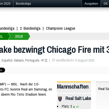
ion 2020
Bundesliga
Ausgaben
DE
undesliga
2. Bundesliga
Champions League
SL
2016
Lake bezwingt Chicago Fire mit 
s
,
Español
,
Italiano
,
Português
,
中文
Veröffentlicht: 6. August 2016
MP) — MSL : Nach der 1:0-
Mannschaften
Real Sa
nto FC, konnte Real am Samstag, im
 überm Rio Tinto Stadium feiern.
Real Salt Lake
Platz: 3
+3