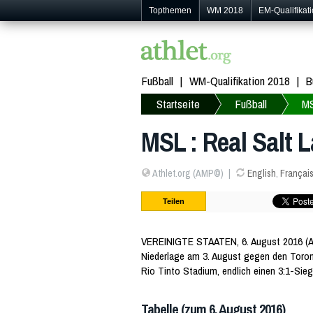
Topthemen
WM 2018
EM-Qualifikat
Fußball
WM-Qualifikation 2018
B
Startseite
Fußball
M
MSL : Real Salt 
Athlet.org (AMP©)
English
,
Françai
Teilen
VEREINIGTE STAATEN, 6. August 2016 (A
Niederlage am 3. August gegen den Toro
Rio Tinto Stadium, endlich einen 3:1-Sieg
Tabelle (zum 6. August 2016)