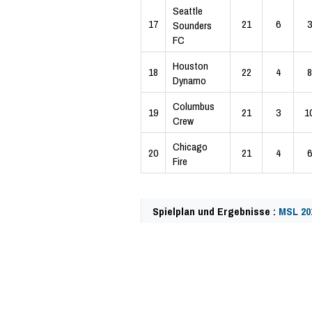
Seattle
17
21
6
3
Sounders
FC
Houston
18
22
4
8
Dynamo
Columbus
19
21
3
1
Crew
Chicago
20
21
4
6
Fire
Spielplan und Ergebnisse :
MSL 20
49799