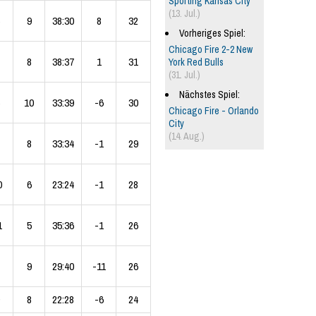
Sporting Kansas City
(13. Jul.)
9
38:30
8
32
Vorheriges Spiel:
Chicago Fire 2-2 New
8
38:37
1
31
York Red Bulls
(31. Jul.)
Nächstes Spiel:
10
33:39
-6
30
Chicago Fire - Orlando
City
(14. Aug.)
8
33:34
-1
29
0
6
23:24
-1
28
1
5
35:36
-1
26
9
29:40
-11
26
8
22:28
-6
24