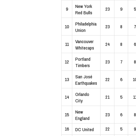
New York
9
23
9
5
Red Bulls
Philadelphia
10
23
8
7
Union
Vancouver
11
24
8
6
Whitecaps
Portland
12
23
7
8
Timbers
San José
13
22
6
1
Earthquakes
Orlando
14
21
5
1
City
New
15
23
6
8
England
16
22
5
9
DC United