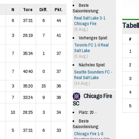
Beste
U
N
Tore
Diff.
Pkt.
Saisonleistung:
Real Salt Lake 3-1
6
37:31
6
44
Tabel
Chicago Fire
(6. Aug.)
3
26:19
7
41
Vorheriges Spiel:
#
Toronto FC 1-0 Real
1
Salt Lake
7
35:34
1
37
(3. Aug.)
2
Nächstes Spiel:
7
40:40
0
37
Seattle Sounders FC -
Real Salt Lake
3
(14. Aug.)
3
35:20
15
36
4
Chicago Fire
7
33:24
9
36
SC
5
10
28:25
3
34
Platz: 20
Beste
Saisonleistung:
5
37:31
6
33
Chicago Fire 1-0