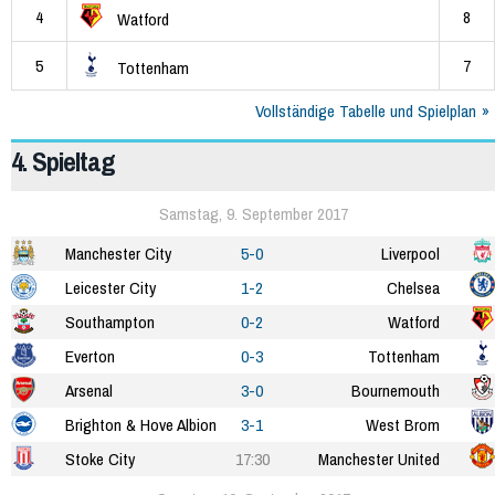
4
8
Watford
5
7
Tottenham
Vollständige Tabelle und Spielplan
4. Spieltag
Samstag, 9. September 2017
Manchester City
5-0
Liverpool
Leicester City
1-2
Chelsea
Southampton
0-2
Watford
Everton
0-3
Tottenham
Arsenal
3-0
Bournemouth
Brighton & Hove Albion
3-1
West Brom
Stoke City
17:30
Manchester United