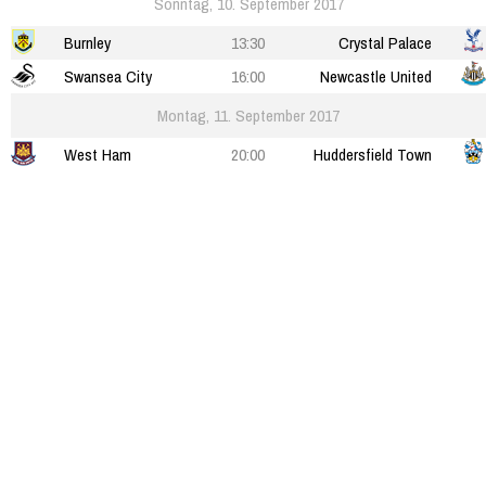
Sonntag, 10. September 2017
Burnley
13:30
Crystal Palace
Swansea City
16:00
Newcastle United
Montag, 11. September 2017
West Ham
20:00
Huddersfield Town