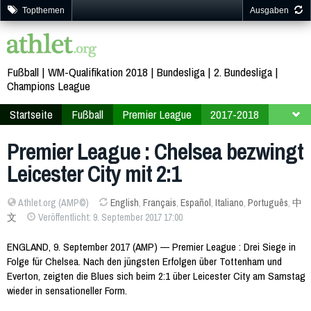
Topthemen
Ausgaben
Fußball
WM-Qualifikation 2018
Bundesliga
2. Bundesliga
Champions League
Startseite
Fußball
Premier League
2017-2018
4. Spieltag
Premier League : Chelsea bezwingt
Leicester City mit 2:1
Athlet.org (AMP©)
English
,
Français
,
Español
,
Italiano
,
Português
,
中
文
Veröffentlicht: 9. September 2017 17:00
ENGLAND, 9. September 2017 (AMP) — Premier League : Drei Siege in
Folge für Chelsea. Nach den jüngsten Erfolgen über Tottenham und
Everton, zeigten die Blues sich beim 2:1 über Leicester City am Samstag
wieder in sensationeller Form.