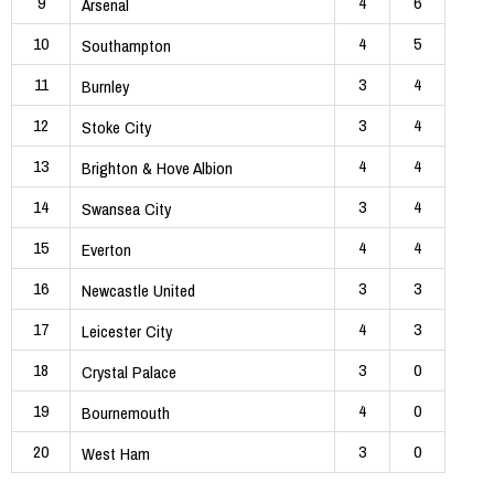
9
4
6
Arsenal
10
4
5
Southampton
11
3
4
Burnley
12
3
4
Stoke City
13
4
4
Brighton & Hove Albion
14
3
4
Swansea City
15
4
4
Everton
16
3
3
Newcastle United
17
4
3
Leicester City
18
3
0
Crystal Palace
19
4
0
Bournemouth
20
3
0
West Ham