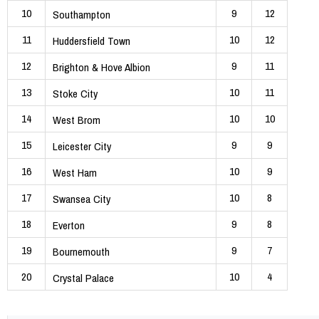
10
9
12
Southampton
11
10
12
Huddersfield Town
12
9
11
Brighton & Hove Albion
13
10
11
Stoke City
14
10
10
West Brom
15
9
9
Leicester City
16
10
9
West Ham
17
10
8
Swansea City
18
9
8
Everton
19
9
7
Bournemouth
20
10
4
Crystal Palace