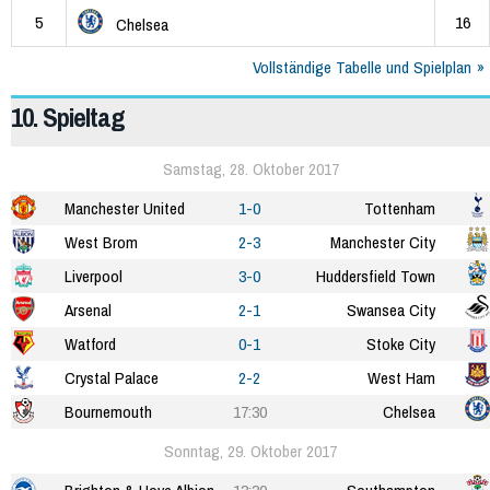
5
16
Chelsea
Vollständige Tabelle und Spielplan
10. Spieltag
Samstag, 28. Oktober 2017
Manchester United
1-0
Tottenham
West Brom
2-3
Manchester City
Liverpool
3-0
Huddersfield Town
Arsenal
2-1
Swansea City
Watford
0-1
Stoke City
Crystal Palace
2-2
West Ham
Bournemouth
17:30
Chelsea
Sonntag, 29. Oktober 2017