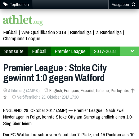
Topthemen
Ausgaben
Fußball
WM-Qualifikation 2018
Bundesliga
2. Bundesliga
Champions League
Startseite
Fußball
Premier League
2017-2018
10. Spieltag
Premier League : Stoke City
gewinnt 1:0 gegen Watford
Athlet.org (AMP©)
English
,
Français
,
Español
,
Italiano
,
Português
,
中
文
Veröffentlicht: 28. Oktober 2017 17:00
ENGLAND, 28. Oktober 2017 (AMP) — Premier League : Nach zwei
Niederlagen in Folge, konnte Stoke City am Samstag endlich einen 1:0-
Sieg über feiern.
Der FC Watford rutschte vom 6. auf den 7. Platz, mit 15 Punkten aus 10