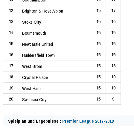
12
15
17
Brighton & Hove Albion
13
15
16
Stoke City
14
15
15
Bournemouth
15
15
15
Newcastle United
16
15
15
Huddersfield Town
17
15
13
West Brom
18
15
10
Crystal Palace
19
15
10
West Ham
20
15
9
Swansea City
Spielplan und Ergebnisse :
Premier League 2017-2018