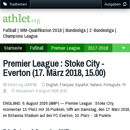
Topthemen
Ausgaben
Fußball
WM-Qualifikation 2018
Bundesliga
2. Bundesliga
Champions League
Startseite
Fußball
Premier League
2017-2018
31. Spieltag
Premier League : Stoke City -
Everton (17. März 2018, 15.00)
Athlet.org (AMP©)
English
,
Français
,
Español
,
Italiano
,
Português
,
中
文
Aktualisiert: 6. August 2026 18:52
ENGLAND, 6. August 2026 (AMP) — Premier League : Stoke City,
momentan 13. Platz mit 16 Punkten, trifft am Samstag, den 17. März 2018,
im Britannia Stadium auf den FC Everton, 10. Platz - 18 Punkte.