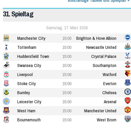
Vollständige Tabelle und Spielplan
31. Spieltag
Samstag, 17. März 2018
Manchester City
15:00
Brighton & Hove Albion
Tottenham
15:00
Newcastle United
Huddersfield Town
15:00
Crystal Palace
Swansea City
15:00
Southampton
Liverpool
15:00
Watford
Stoke City
15:00
Everton
Burnley
15:00
Chelsea
Leicester City
15:00
Arsenal
West Ham
15:00
Manchester United
Bournemouth
15:00
West Brom