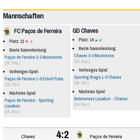
62834
Mannschaften
GD Chaves
FC Paços de Ferreira
Platz: 14
+1
Platz: 12
-2
Beste Saisonleistung:
Beste Saisonleistung:
Chaves 3-0 Moreirense
Paços de Ferreira 3-2 Moreirense
(18. Sep.)
(30. Sep.)
Vorheriges Spiel:
Vorheriges Spiel:
Sporting Braga 1-0 Chaves
Paços de Ferreira 1-0 Estoril Praia
(29. Okt.)
(29. Okt.)
Nächstes Spiel:
Nächstes Spiel:
Belenenses Lissabon - Chaves
Paços de Ferreira - Sporting
(24. Nov.)
Lissabon
(26. Nov.)
4:2
Chaves
Paços de Ferreira