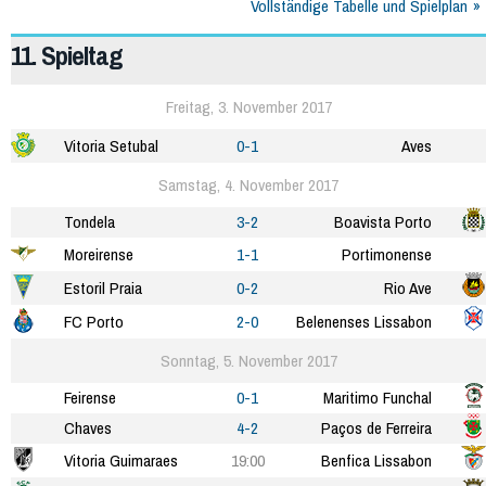
Vollständige Tabelle und Spielplan
11. Spieltag
Freitag, 3. November 2017
Vitoria Setubal
0-1
Aves
Samstag, 4. November 2017
Tondela
3-2
Boavista Porto
Moreirense
1-1
Portimonense
Estoril Praia
0-2
Rio Ave
FC Porto
2-0
Belenenses Lissabon
Sonntag, 5. November 2017
Feirense
0-1
Maritimo Funchal
Chaves
4-2
Paços de Ferreira
Vitoria Guimaraes
19:00
Benfica Lissabon