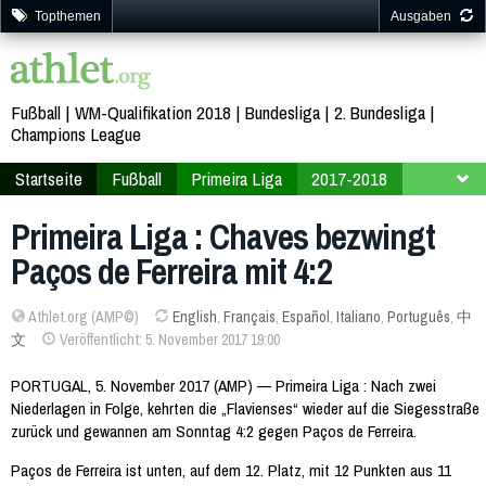
Topthemen
Ausgaben
Fußball
WM-Qualifikation 2018
Bundesliga
2. Bundesliga
Champions League
Startseite
Fußball
Primeira Liga
2017-2018
11. Spieltag
Primeira Liga : Chaves bezwingt
Paços de Ferreira mit 4:2
Athlet.org (AMP©)
English
,
Français
,
Español
,
Italiano
,
Português
,
中
文
Veröffentlicht: 5. November 2017 19:00
PORTUGAL, 5. November 2017 (AMP) — Primeira Liga : Nach zwei
Niederlagen in Folge, kehrten die „Flavienses“ wieder auf die Siegesstraße
zurück und gewannen am Sonntag 4:2 gegen Paços de Ferreira.
Paços de Ferreira ist unten, auf dem 12. Platz, mit 12 Punkten aus 11