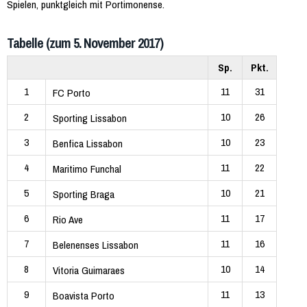
Spielen, punktgleich mit Portimonense.
Tabelle (zum 5. November 2017)
Sp.
Pkt.
1
11
31
FC Porto
2
10
26
Sporting Lissabon
3
10
23
Benfica Lissabon
4
11
22
Maritimo Funchal
5
10
21
Sporting Braga
6
11
17
Rio Ave
7
11
16
Belenenses Lissabon
8
10
14
Vitoria Guimaraes
9
11
13
Boavista Porto