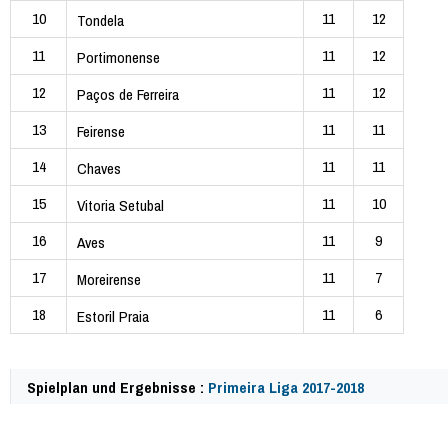
10
11
12
Tondela
11
11
12
Portimonense
12
11
12
Paços de Ferreira
13
11
11
Feirense
14
11
11
Chaves
15
11
10
Vitoria Setubal
16
11
9
Aves
17
11
7
Moreirense
18
11
6
Estoril Praia
Spielplan und Ergebnisse :
Primeira Liga 2017-2018