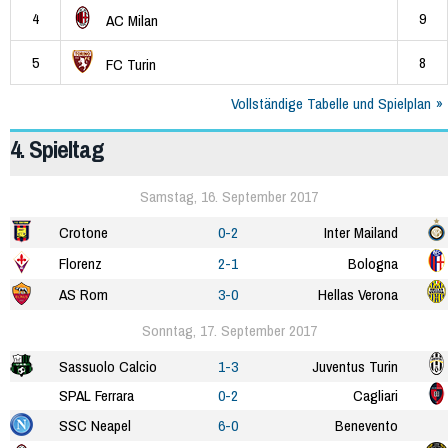
4
9
AC Milan
5
8
FC Turin
Vollständige Tabelle und Spielplan
4. Spieltag
Samstag, 16. September 2017
Crotone
0-2
Inter Mailand
Florenz
2-1
Bologna
AS Rom
3-0
Hellas Verona
Sonntag, 17. September 2017
Sassuolo Calcio
1-3
Juventus Turin
SPAL Ferrara
0-2
Cagliari
SSC Neapel
6-0
Benevento