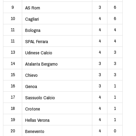
9
3
6
AS Rom
10
4
6
Cagliari
11
4
4
Bologna
11
4
4
SPAL Ferrara
13
4
3
Udinese Calcio
14
3
3
Atalanta Bergamo
15
3
3
Chievo
16
3
1
Genoa
17
4
1
Sassuolo Calcio
18
4
1
Crotone
19
4
1
Hellas Verona
20
4
0
Benevento