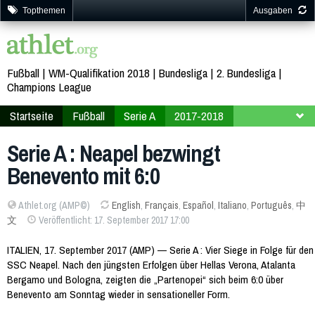
Topthemen
Ausgaben
Fußball
WM-Qualifikation 2018
Bundesliga
2. Bundesliga
Champions League
Startseite
Fußball
Serie A
2017-2018
4. Spieltag
Serie A : Neapel bezwingt
Benevento mit 6:0
Athlet.org (AMP©)
English
,
Français
,
Español
,
Italiano
,
Português
,
中
文
Veröffentlicht: 17. September 2017 17:00
ITALIEN, 17. September 2017 (AMP) — Serie A : Vier Siege in Folge für den
SSC Neapel. Nach den jüngsten Erfolgen über Hellas Verona, Atalanta
Bergamo und Bologna, zeigten die „Partenopei“ sich beim 6:0 über
Benevento am Sonntag wieder in sensationeller Form.