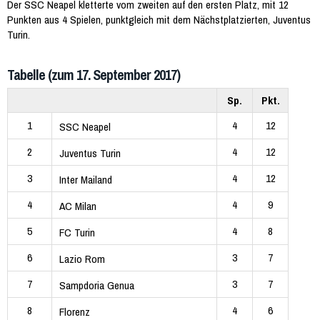
Der SSC Neapel kletterte vom zweiten auf den ersten Platz, mit 12
Punkten aus 4 Spielen, punktgleich mit dem Nächstplatzierten, Juventus
Turin.
Tabelle (zum 17. September 2017)
Sp.
Pkt.
1
4
12
SSC Neapel
2
4
12
Juventus Turin
3
4
12
Inter Mailand
4
4
9
AC Milan
5
4
8
FC Turin
6
3
7
Lazio Rom
7
3
7
Sampdoria Genua
8
4
6
Florenz