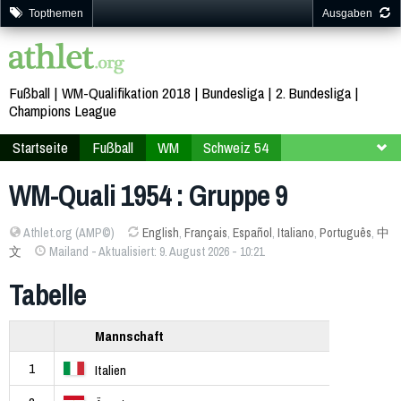
Topthemen
Ausgaben
Fußball
WM-Qualifikation 2018
Bundesliga
2. Bundesliga
Champions League
Startseite
Fußball
WM
Schweiz 54
Qualifikation
Gruppe 9
WM-Quali 1954 : Gruppe 9
Athlet.org (AMP©)
English
,
Français
,
Español
,
Italiano
,
Português
,
中
文
Mailand - Aktualisiert: 9. August 2026 - 10:21
Tabelle
Mannschaft
1
Italien