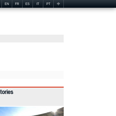
EN
FR
ES
IT
PT
中
tories