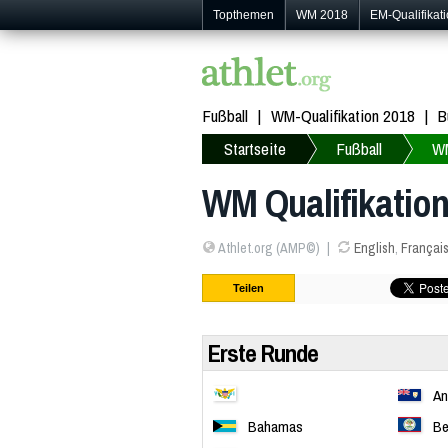
Topthemen
WM 2018
EM-Qualifikat
Fußball
WM-Qualifikation 2018
B
Startseite
Fußball
W
WM Qualifikatio
Athlet.org (AMP©)
English
,
Françai
Teilen
Erste Runde
Amerikanische Jungferninseln
An
Bahamas
Be