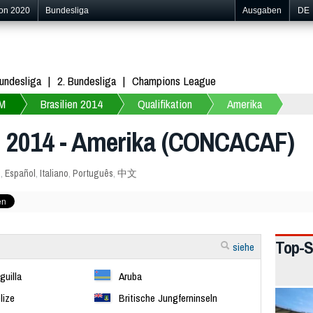
ion 2020
Bundesliga
Ausgaben
DE
undesliga
2. Bundesliga
Champions League
M
Brasilien 2014
Qualifikation
Amerika
n 2014 - Amerika (CONCACAF)
s
,
Español
,
Italiano
,
Português
,
中文
Top-S
siehe
guilla
Aruba
lize
Britische Jungferninseln