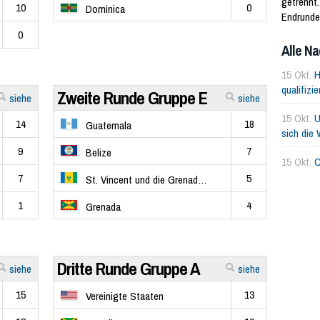
getrennt.
10
0
Dominica
Endrunde
0
Alle Na
15 Okt.
H
qualifizi
Zweite Runde Gruppe E
siehe
siehe
15 Okt.
U
14
18
Guatemala
sich die
9
7
Belize
15 Okt.
C
7
5
St. Vincent und die Grenadinen
1
4
Grenada
Dritte Runde Gruppe A
siehe
siehe
15
13
Vereinigte Staaten