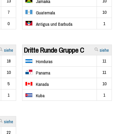
13
10
Jamaika
7
10
Guatemala
0
1
Antigua und Barbuda
Dritte Runde Gruppe C
siehe
siehe
18
11
Honduras
10
11
Panama
5
10
Kanada
1
1
Kuba
siehe
22