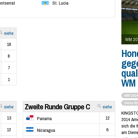
ntserrat
St. Lucia
siehe
WM 201
18
Hond
8
geg
7
quali
1
WM
WM 201
Vierte 
Zweite Runde Gruppe C
siehe
siehe
KINGSTO
13
12
Panama
2014 Amer
sich die
12
6
Nicaragua
am Diens