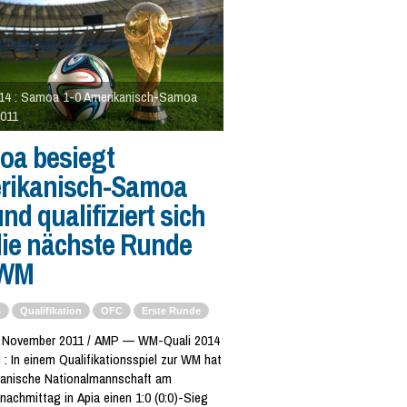
4 : Samoa 1-0 Amerikanisch-Samoa
2011
oa besiegt
rikanisch-Samoa
und qualifiziert sich
die nächste Runde
 WM
4
Qualifikation
OFC
Erste Runde
. November 2011 / AMP — WM-Quali 2014
: In einem Qualifikationsspiel zur WM hat
anische Nationalmannschaft am
achmittag in Apia einen 1:0 (0:0)-Sieg