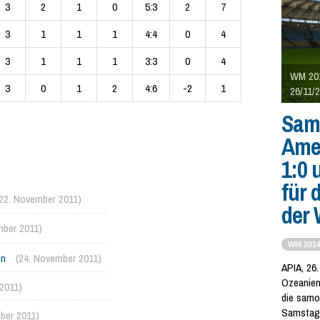
3
2
1
0
5:3
2
7
3
1
1
1
4:4
0
4
3
1
1
1
3:3
0
4
WM 201
3
0
1
2
4:6
-2
1
26/11/
Sam
Ame
1:0 
für 
(22. November 2011)
der
mber 2011)
WM 201
ln
(24. November 2011)
APIA, 26
Ozeanien 
2011)
die samo
Samstagn
ber 2011)