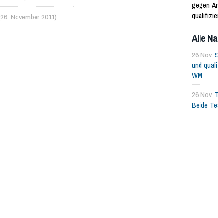
gegen Am
qualifizi
(26. November 2011)
WM. Amer
verlassen
Alle Na
26 Nov.
S
und quali
WM
26 Nov.
T
Beide T