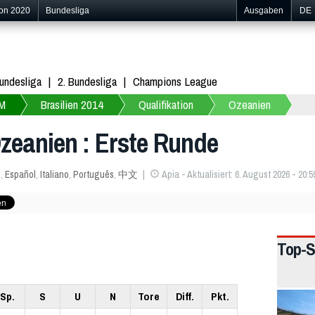
ion 2020
Bundesliga
Ausgaben
DE
undesliga
2. Bundesliga
Champions League
M
Brasilien 2014
Qualifikation
Ozeanien
zeanien : Erste Runde
s
,
Español
,
Italiano
,
Português
,
中文
Apia - Aktualisiert: 6. August 2026 - 20:5
Top-S
Sp.
S
U
N
Tore
Diff.
Pkt.