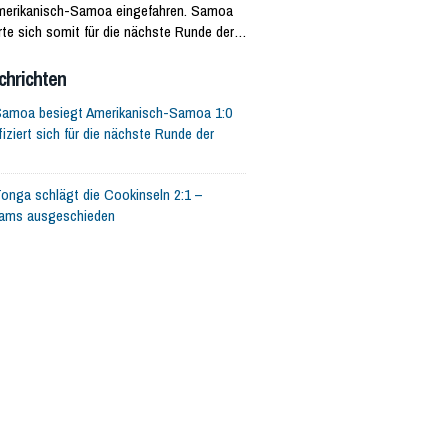
erikanisch-Samoa eingefahren. Samoa
erte sich somit für die nächste Runde der
ikanisch-Samoa muss das Turnier
.
chrichten
amoa besiegt Amerikanisch-Samoa 1:0
fiziert sich für die nächste Runde der
onga schlägt die Cookinseln 2:1 –
eams ausgeschieden