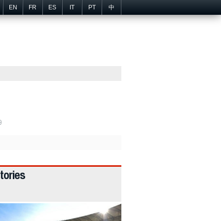
EN
FR
ES
IT
PT
中
9
tories