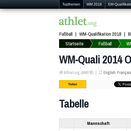
Topthemen
WM 2018
EM-Qualifikat
Fußball
WM-Qualifikation 2018
B
Startseite
Fußball
W
WM-Quali 2014 O
Athlet.org (AMP©)
English
,
Françai
Teilen
Tabelle
Mannschaft