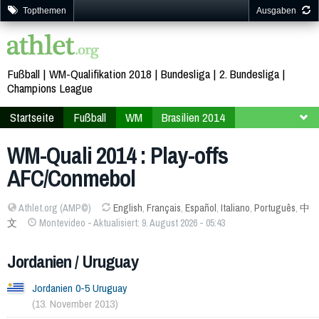
Topthemen
Ausgaben
Fußball
WM-Qualifikation 2018
Bundesliga
2. Bundesliga
Champions League
Startseite
Fußball
WM
Brasilien 2014
Qualifikation
Play-offs AFC/Conmebol
WM-Quali 2014 : Play-offs
AFC/Conmebol
Athlet.org (AMP©)
English
,
Français
,
Español
,
Italiano
,
Português
,
中
文
Montevideo - Aktualisiert: 9. August 2026 - 05:43
Jordanien / Uruguay
Jordanien 0-5 Uruguay
(13. November 2013)