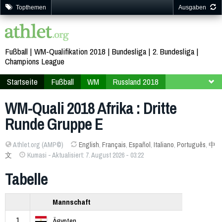
Topthemen
Ausgaben
Fußball
WM-Qualifikation 2018
Bundesliga
2. Bundesliga
Champions League
Startseite
Fußball
WM
Russland 2018
Qualifikation
Afrika
WM-Quali 2018 Afrika : Dritte
Runde Gruppe E
Athlet.org (AMP©)
English
,
Français
,
Español
,
Italiano
,
Português
,
中
文
Kumasi - Aktualisiert: 7. August 2026 - 03:22
Tabelle
Mannschaft
1
Ägypten