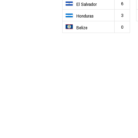
6
El Salvador
3
Honduras
0
Belize
202