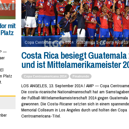
or 0-1
or mit
 Platz
Copa Centroamericana 2014 : Guatemala 1-2 Costa Rica 13
MP —
Costa Rica besiegt Guatemala 
aer
und ist Mittelamerikameister 2
El
n Platz
Copa Centroamericana 2014
Finalrunde
t.
LOS ANGELES, 13. September 2014 / AMP — Copa Centroamer
Die costa-ricanische Nationalmannschaft hat am Samstagaben
der Fußball-Mittelamerikameisterschaft 2014 gegen Guatemala m
gewonnen. Die Costa-Ricaner setzten sich in einem spannende
Memorial Coliseum in Los Angeles durch und holten den Copa
mber
Centroamericana-Titel.