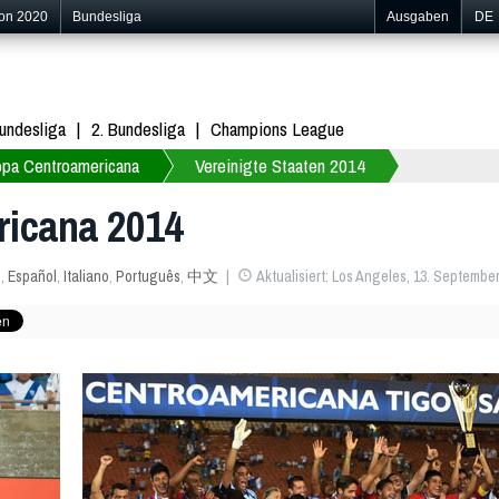
ion 2020
Bundesliga
Ausgaben
DE
undesliga
2. Bundesliga
Champions League
pa Centroamericana
Vereinigte Staaten 2014
icana 2014
s
,
Español
,
Italiano
,
Português
,
中文
Aktualisiert: Los Angeles, 13. September