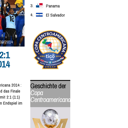
Panama
El Salvador
/09/2014
2:1
014
Geschichte der
icana 2014 :
Copa
d das Finale
it 2:1 (1:1)
Centroamericana
n Endspiel im