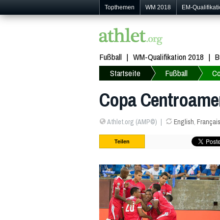
Topthemen
WM 2018
EM-Qualifikat
Fußball
WM-Qualifikation 2018
B
Startseite
Fußball
Co
Copa Centroamer
Athlet.org (AMP©)
English
,
Françai
Teilen