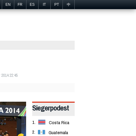
EN
FR
ES
IT
PT
中
 2014 22:45
Siegerpodest
Costa Rica
Guatemala