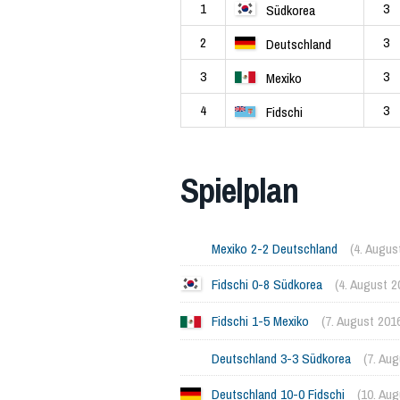
1
3
Südkorea
2
3
Deutschland
3
3
Mexiko
4
3
Fidschi
Spielplan
Mexiko 2-2 Deutschland
(4. Augus
Fidschi 0-8 Südkorea
(4. August 2
Fidschi 1-5 Mexiko
(7. August 201
Deutschland 3-3 Südkorea
(7. Au
Deutschland 10-0 Fidschi
(10. Au