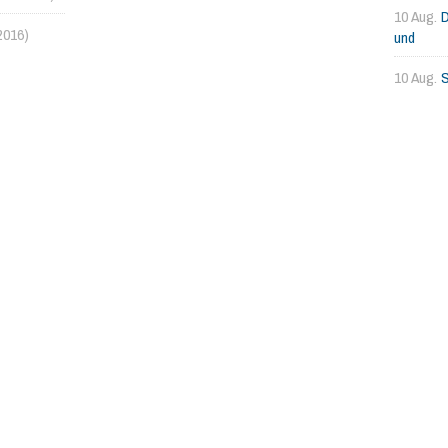
10 Aug.
D
2016)
und
10 Aug.
S