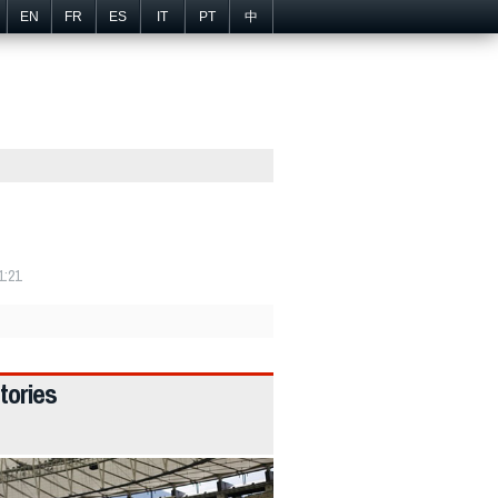
EN
FR
ES
IT
PT
中
1:21
tories