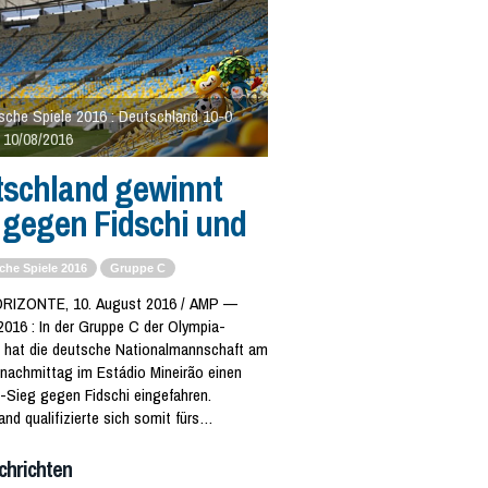
sche Spiele 2016 : Deutschland 10-0
i 10/08/2016
tschland gewinnt
 gegen Fidschi und
che Spiele 2016
Gruppe C
RIZONTE, 10. August 2016 / AMP —
2016 : In der Gruppe C der Olympia-
 hat die deutsche Nationalmannschaft am
nachmittag im Estádio Mineirão einen
)-Sieg gegen Fidschi eingefahren.
nd qualifizierte sich somit fürs
nale. Fidschi muss das Turnier verlassen.
chrichten