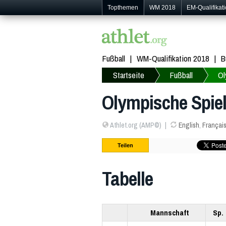
Topthemen
WM 2018
EM-Qualifikat
Fußball
WM-Qualifikation 2018
B
Startseite
Fußball
Ol
Olympische Spiel
Athlet.org (AMP©)
English
,
Françai
Teilen
Tabelle
Mannschaft
Sp.