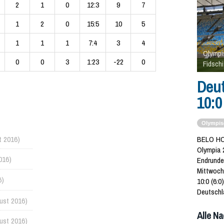
2
1
0
12:3
9
7
1
2
0
15:5
10
5
1
1
1
7:4
3
4
Olympi
0
0
3
1:23
-22
0
Fidsch
Deu
10:0
Olympis
t 2016)
BELO HO
Olympia 
016)
Endrunde
Mittwoch
6)
10:0 (6:0
Deutschla
gust 2016)
Viertelfi
Alle Na
gust 2016)