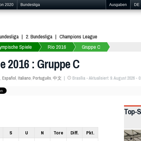
ion 2020
Bundesliga
Ausgaben
DE
undesliga
2. Bundesliga
Champions League
ympische Spiele
Rio 2016
Gruppe C
e 2016 : Gruppe C
s
,
Español
,
Italiano
,
Português
,
中文
Brasília - Aktualisiert: 9. August 2026 - 0
Top-S
S
U
N
Tore
Diff.
Pkt.