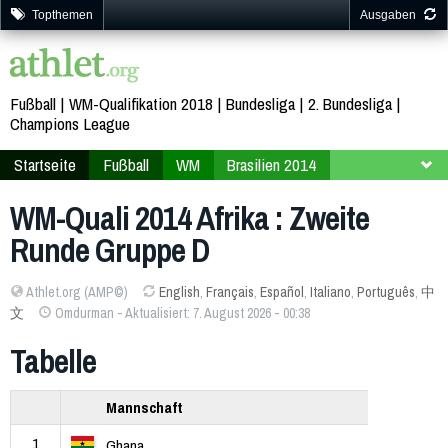
Topthemen
Ausgaben
Fußball
WM-Qualifikation 2018
Bundesliga
2. Bundesliga
Champions League
Startseite
Fußball
WM
Brasilien 2014
Qualifikation
Afrika
WM-Quali 2014 Afrika : Zweite
Runde Gruppe D
Athlet.org (AMP©)
English
,
Français
,
Español
,
Italiano
,
Português
,
中
文
Omdurman - Aktualisiert: 7. August 2026 - 00:38
Tabelle
Mannschaft
1
Ghana