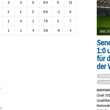
3
3
0
9:4
5
12
2
2
2
5:6
-1
8
1
4
1
7:5
2
7
1
1
4
3:9
-6
4
WM 201
Sen
1:0 
für 
der
WM 201
Zweite 
)
MARRAKE
Quali 201
Qualifika
National
3)