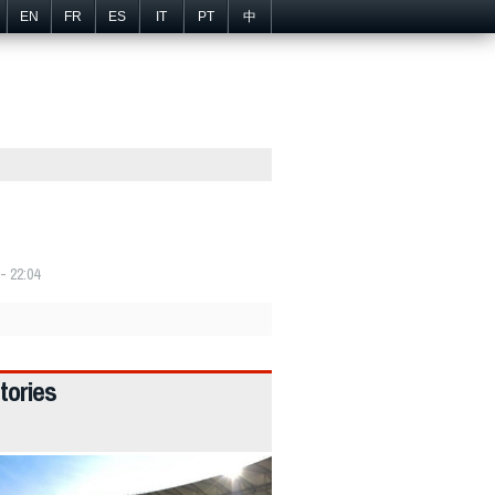
EN
FR
ES
IT
PT
中
- 22:04
tories