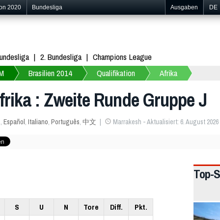
ion 2020
Bundesliga
Ausgaben
DE
undesliga
2. Bundesliga
Champions League
M
Brasilien 2014
Qualifikation
Afrika
rika : Zweite Runde Gruppe J
s
,
Español
,
Italiano
,
Português
,
中文
Marrakesh - Aktualisiert: 6. August 2026 
Top-S
S
U
N
Tore
Diff.
Pkt.