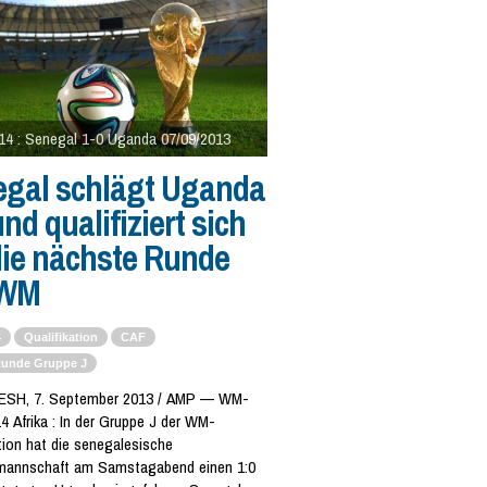
4 : Senegal 1-0 Uganda 07/09/2013
egal schlägt Uganda
und qualifiziert sich
die nächste Runde
 WM
4
Qualifikation
CAF
Runde Gruppe J
SH, 7. September 2013 / AMP — WM-
4 Afrika : In der Gruppe J der WM-
tion hat die senegalesische
mannschaft am Samstagabend einen 1:0