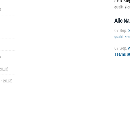
(0:0)-Si
qualifizi
)
WM. Ugan
Alle Na
07 Sep.
qualifizi
)
07 Sep.
A
Teams a
)
2013)
r 2013)