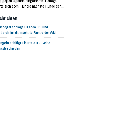
eg gegen Uganda eingefahren. Senegal
erte sich somit für die nächste Runde der
da muss das Turnier verlassen.
chrichten
Senegal schlägt Uganda 1:0 und
ert sich für die nächste Runde der WM
ngola schlägt Liberia 3:0 – Beide
usgeschieden