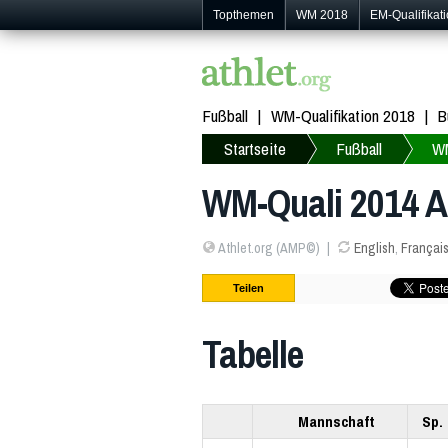
Topthemen
WM 2018
EM-Qualifikat
Fußball
WM-Qualifikation 2018
B
Startseite
Fußball
W
WM-Quali 2014 Af
Athlet.org (AMP©)
English
,
Françai
Teilen
Tabelle
Mannschaft
Sp.