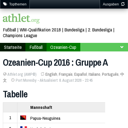
Topthemen
Ausgaben
Fußball
WM-Qualifikation 2018
Bundesliga
2. Bundesliga
Champions League
Startseite
Fußball
Ozeanien-Cup
Papua-Neuguinea 2016
Endrunde
Gruppe A
Ozeanien-Cup 2016 : Gruppe A
Athlet.org (AMP©)
English
,
Français
,
Español
,
Italiano
,
Português
,
中
文
Port Moresby - Aktualisiert: 8. August 2026 - 23:45
Tabelle
Mannschaft
1
Papua-Neuguinea